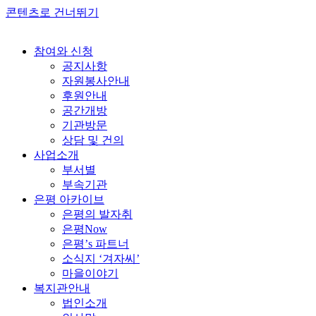
콘텐츠로 건너뛰기
참여와 신청
공지사항
자원봉사안내
후원안내
공간개방
기관방문
상담 및 건의
사업소개
부서별
부속기관
은평 아카이브
은평의 발자취
은평Now
은평’s 파트너
소식지 ‘겨자씨’
마을이야기
복지관안내
법인소개