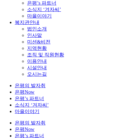
은평’s 파트너
소식지 ‘겨자씨’
마을이야기
복지관안내
법인소개
인사말
미션&비전
지역현황
조직 및 직원현황
이용안내
시설안내
오시는길
은평의 발자취
은평Now
은평’s 파트너
소식지 ‘겨자씨’
마을이야기
은평의 발자취
은평Now
은평’s 파트너