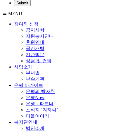
MENU
참여와 신청
공지사항
자원봉사안내
후원안내
공간개방
기관방문
상담 및 건의
사업소개
부서별
부속기관
은평 아카이브
은평의 발자취
은평Now
은평’s 파트너
소식지 ‘겨자씨’
마을이야기
복지관안내
법인소개