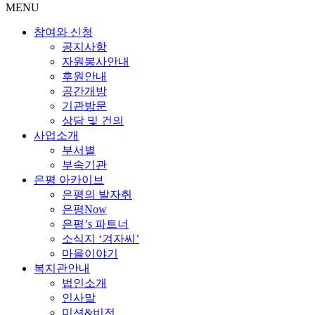
MENU
참여와 신청
공지사항
자원봉사안내
후원안내
공간개방
기관방문
상담 및 건의
사업소개
부서별
부속기관
은평 아카이브
은평의 발자취
은평Now
은평’s 파트너
소식지 ‘겨자씨’
마을이야기
복지관안내
법인소개
인사말
미션&비전