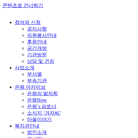
콘텐츠로 건너뛰기
참여와 신청
공지사항
자원봉사안내
후원안내
공간개방
기관방문
상담 및 건의
사업소개
부서별
부속기관
은평 아카이브
은평의 발자취
은평Now
은평’s 파트너
소식지 ‘겨자씨’
마을이야기
복지관안내
법인소개