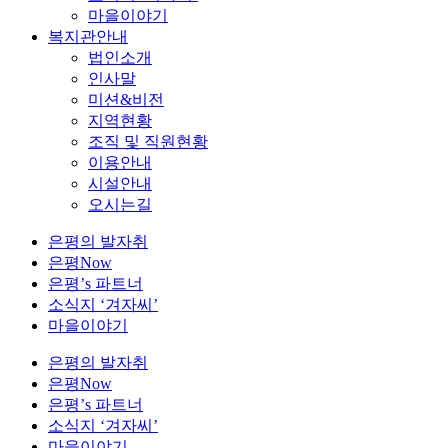
마을이야기
복지관안내
법인소개
인사말
미션&비전
지역현황
조직 및 직원현황
이용안내
시설안내
오시는길
은평의 발자취
은평Now
은평’s 파트너
소식지 ‘겨자씨’
마을이야기
은평의 발자취
은평Now
은평’s 파트너
소식지 ‘겨자씨’
마을이야기