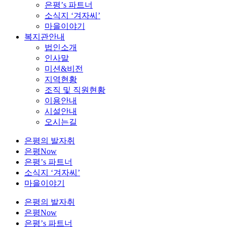
은평’s 파트너
소식지 ‘겨자씨’
마을이야기
복지관안내
법인소개
인사말
미션&비전
지역현황
조직 및 직원현황
이용안내
시설안내
오시는길
은평의 발자취
은평Now
은평’s 파트너
소식지 ‘겨자씨’
마을이야기
은평의 발자취
은평Now
은평’s 파트너