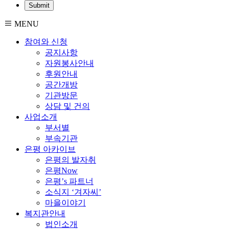
MENU
참여와 신청
공지사항
자원봉사안내
후원안내
공간개방
기관방문
상담 및 건의
사업소개
부서별
부속기관
은평 아카이브
은평의 발자취
은평Now
은평’s 파트너
소식지 ‘겨자씨’
마을이야기
복지관안내
법인소개