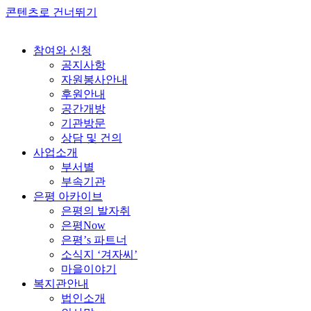
콘텐츠로 건너뛰기
참여와 신청
공지사항
자원봉사안내
후원안내
공간개방
기관방문
상담 및 건의
사업소개
부서별
부속기관
은평 아카이브
은평의 발자취
은평Now
은평’s 파트너
소식지 ‘겨자씨’
마을이야기
복지관안내
법인소개