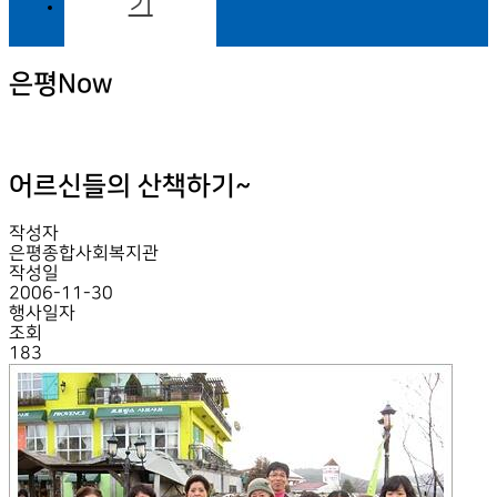
기
은평Now
어르신들의 산책하기~
작성자
은평종합사회복지관
작성일
2006-11-30
행사일자
조회
183