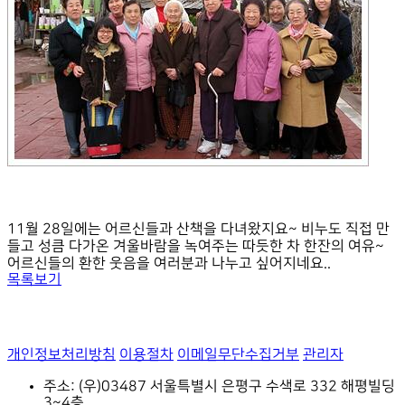
11월 28일에는 어르신들과 산책을 다녀왔지요~ 비누도 직접 만
들고 성큼 다가온 겨울바람을 녹여주는 따듯한 차 한잔의 여유~
어르신들의 환한 웃음을 여러분과 나누고 싶어지네요..
목록보기
개인정보처리방침
이용절차
이메일무단수집거부
관리자
주소: (우)03487 서울특별시 은평구 수색로 332 해평빌딩
3~4층