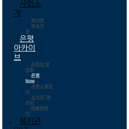
사업소
개
부서별
부속기
관
은평
아카이
브
은평의 발
자취
은평
Now
은평’s 파트
너
소식지 ‘겨
자씨’
마을이야
기
복지관