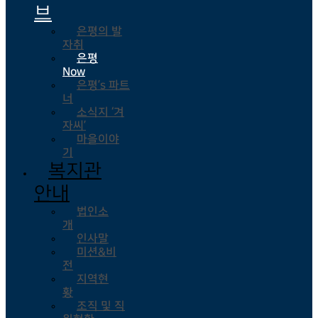
브
은평의 발
자취
은평
Now
은평’s 파트
너
소식지 ‘겨
자씨’
마을이야
기
복지관
안내
법인소
개
인사말
미션&비
전
지역현
황
조직 및 직