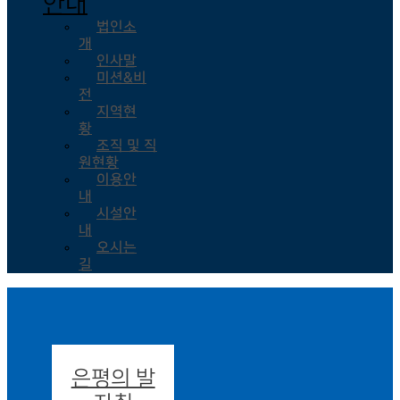
안내
법인소
개
인사말
미션&비
전
지역현
황
조직 및 직
원현황
이용안
내
시설안
내
오시는
길
은평의 발