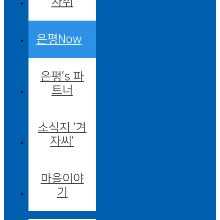
자취
은평Now
은평’s 파
트너
소식지 ‘겨
자씨’
마을이야
기