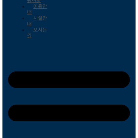
원현황
이용안
내
시설안
내
오시는
길