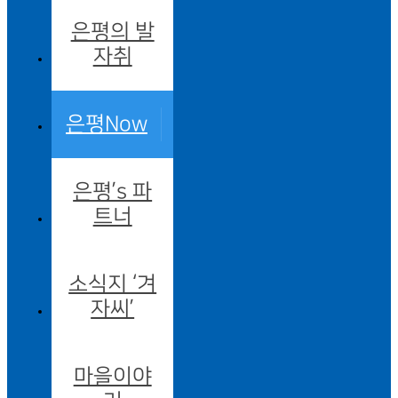
은평의 발
자취
은평Now
은평’s 파
트너
소식지 ‘겨
자씨’
마을이야