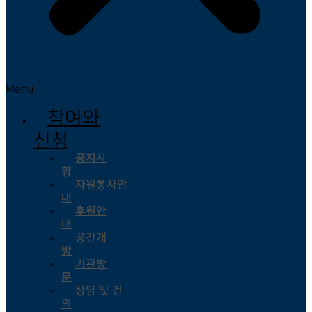
Menu
참여와
신청
공지사
항
자원봉사안
내
후원안
내
공간개
방
기관방
문
상담 및 건
의