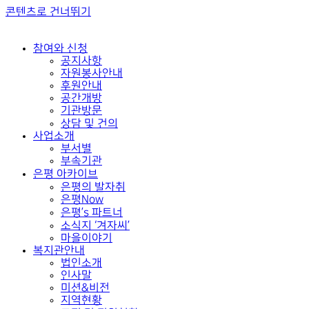
콘텐츠로 건너뛰기
참여와 신청
공지사항
자원봉사안내
후원안내
공간개방
기관방문
상담 및 건의
사업소개
부서별
부속기관
은평 아카이브
은평의 발자취
은평Now
은평’s 파트너
소식지 ‘겨자씨’
마을이야기
복지관안내
법인소개
인사말
미션&비전
지역현황