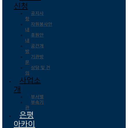
신청
공지사
항
자원봉사안
내
후원안
내
공간개
방
기관방
문
상담 및 건
의
사업소
개
부서별
부속기
관
은평
아카이