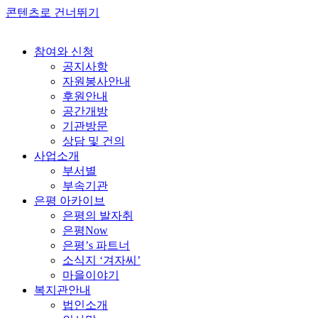
콘텐츠로 건너뛰기
참여와 신청
공지사항
자원봉사안내
후원안내
공간개방
기관방문
상담 및 건의
사업소개
부서별
부속기관
은평 아카이브
은평의 발자취
은평Now
은평’s 파트너
소식지 ‘겨자씨’
마을이야기
복지관안내
법인소개