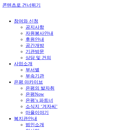
콘텐츠로 건너뛰기
참여와 신청
공지사항
자원봉사안내
후원안내
공간개방
기관방문
상담 및 건의
사업소개
부서별
부속기관
은평 아카이브
은평의 발자취
은평Now
은평’s 파트너
소식지 ‘겨자씨’
마을이야기
복지관안내
법인소개