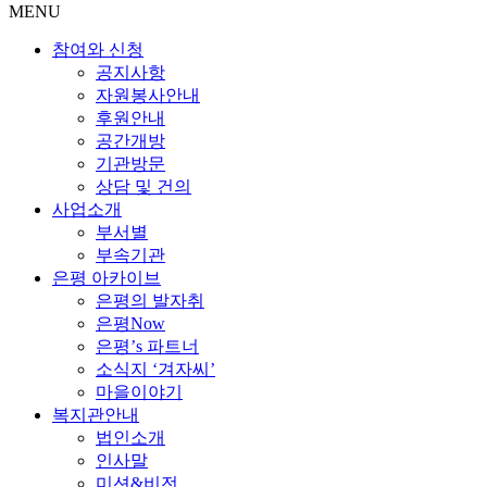
MENU
참여와 신청
공지사항
자원봉사안내
후원안내
공간개방
기관방문
상담 및 건의
사업소개
부서별
부속기관
은평 아카이브
은평의 발자취
은평Now
은평’s 파트너
소식지 ‘겨자씨’
마을이야기
복지관안내
법인소개
인사말
미션&비전