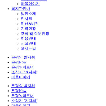
마을이야기
복지관안내
법인소개
인사말
미션&비전
지역현황
조직 및 직원현황
이용안내
시설안내
오시는길
은평의 발자취
은평Now
은평’s 파트너
소식지 ‘겨자씨’
마을이야기
은평의 발자취
은평Now
은평’s 파트너
소식지 ‘겨자씨’
마을이야기