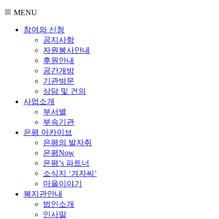
MENU
참여와 신청
공지사항
자원봉사안내
후원안내
공간개방
기관방문
상담 및 건의
사업소개
부서별
부속기관
은평 아카이브
은평의 발자취
은평Now
은평’s 파트너
소식지 ‘겨자씨’
마을이야기
복지관안내
법인소개
인사말