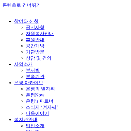
콘텐츠로 건너뛰기
참여와 신청
공지사항
자원봉사안내
후원안내
공간개방
기관방문
상담 및 건의
사업소개
부서별
부속기관
은평 아카이브
은평의 발자취
은평Now
은평’s 파트너
소식지 ‘겨자씨’
마을이야기
복지관안내
법인소개