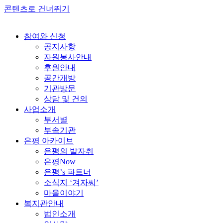
콘텐츠로 건너뛰기
참여와 신청
공지사항
자원봉사안내
후원안내
공간개방
기관방문
상담 및 건의
사업소개
부서별
부속기관
은평 아카이브
은평의 발자취
은평Now
은평’s 파트너
소식지 ‘겨자씨’
마을이야기
복지관안내
법인소개