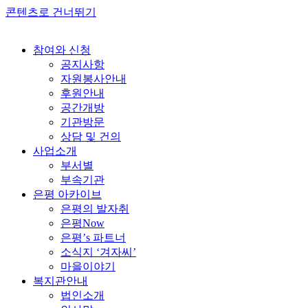
콘텐츠로 건너뛰기
참여와 신청
공지사항
자원봉사안내
후원안내
공간개방
기관방문
상담 및 건의
사업소개
부서별
부속기관
은평 아카이브
은평의 발자취
은평Now
은평’s 파트너
소식지 ‘겨자씨’
마을이야기
복지관안내
법인소개