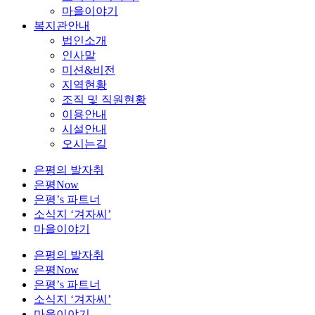
마을이야기
복지관안내
법인소개
인사말
미션&비전
지역현황
조직 및 직원현황
이용안내
시설안내
오시는길
은평의 발자취
은평Now
은평’s 파트너
소식지 ‘겨자씨’
마을이야기
은평의 발자취
은평Now
은평’s 파트너
소식지 ‘겨자씨’
마을이야기