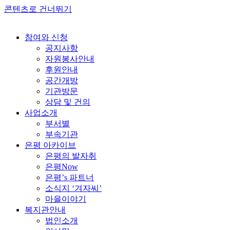
콘텐츠로 건너뛰기
참여와 신청
공지사항
자원봉사안내
후원안내
공간개방
기관방문
상담 및 건의
사업소개
부서별
부속기관
은평 아카이브
은평의 발자취
은평Now
은평’s 파트너
소식지 ‘겨자씨’
마을이야기
복지관안내
법인소개