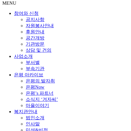
MENU
참여와 신청
공지사항
자원봉사안내
후원안내
공간개방
기관방문
상담 및 건의
사업소개
부서별
부속기관
은평 아카이브
은평의 발자취
은평Now
은평’s 파트너
소식지 ‘겨자씨’
마을이야기
복지관안내
법인소개
인사말
미션&비전