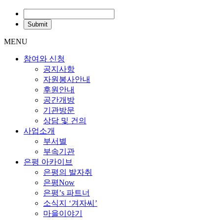
MENU
참여와 신청
공지사항
자원봉사안내
후원안내
공간개방
기관방문
상담 및 건의
사업소개
부서별
부속기관
은평 아카이브
은평의 발자취
은평Now
은평’s 파트너
소식지 ‘겨자씨’
마을이야기