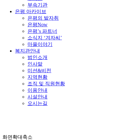
부속기관
은평 아카이브
은평의 발자취
은평Now
은평’s 파트너
소식지 ‘겨자씨’
마을이야기
복지관안내
법인소개
인사말
미션&비전
지역현황
조직 및 직원현황
이용안내
시설안내
오시는길
화면확대축소