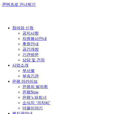
콘텐츠로 건너뛰기
참여와 신청
공지사항
자원봉사안내
후원안내
공간개방
기관방문
상담 및 건의
사업소개
부서별
부속기관
은평 아카이브
은평의 발자취
은평Now
은평’s 파트너
소식지 ‘겨자씨’
마을이야기
복지관안내