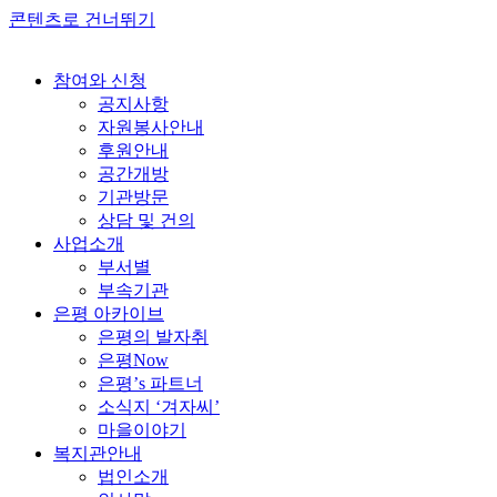
콘텐츠로 건너뛰기
참여와 신청
공지사항
자원봉사안내
후원안내
공간개방
기관방문
상담 및 건의
사업소개
부서별
부속기관
은평 아카이브
은평의 발자취
은평Now
은평’s 파트너
소식지 ‘겨자씨’
마을이야기
복지관안내
법인소개