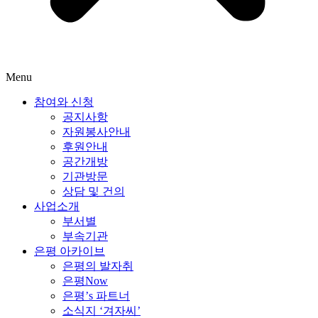
Menu
참여와 신청
공지사항
자원봉사안내
후원안내
공간개방
기관방문
상담 및 건의
사업소개
부서별
부속기관
은평 아카이브
은평의 발자취
은평Now
은평’s 파트너
소식지 ‘겨자씨’