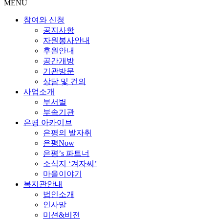
MENU
참여와 신청
공지사항
자원봉사안내
후원안내
공간개방
기관방문
상담 및 건의
사업소개
부서별
부속기관
은평 아카이브
은평의 발자취
은평Now
은평’s 파트너
소식지 ‘겨자씨’
마을이야기
복지관안내
법인소개
인사말
미션&비전