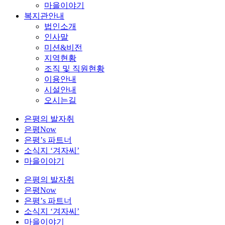
마을이야기
복지관안내
법인소개
인사말
미션&비전
지역현황
조직 및 직원현황
이용안내
시설안내
오시는길
은평의 발자취
은평Now
은평’s 파트너
소식지 ‘겨자씨’
마을이야기
은평의 발자취
은평Now
은평’s 파트너
소식지 ‘겨자씨’
마을이야기