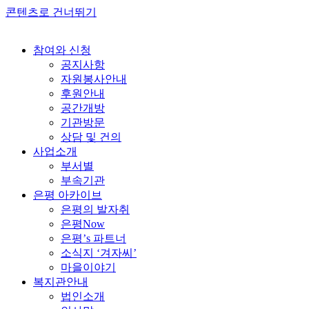
콘텐츠로 건너뛰기
참여와 신청
공지사항
자원봉사안내
후원안내
공간개방
기관방문
상담 및 건의
사업소개
부서별
부속기관
은평 아카이브
은평의 발자취
은평Now
은평’s 파트너
소식지 ‘겨자씨’
마을이야기
복지관안내
법인소개