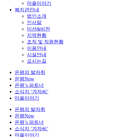
마을이야기
복지관안내
법인소개
인사말
미션&비전
지역현황
조직 및 직원현황
이용안내
시설안내
오시는길
은평의 발자취
은평Now
은평’s 파트너
소식지 ‘겨자씨’
마을이야기
은평의 발자취
은평Now
은평’s 파트너
소식지 ‘겨자씨’
마을이야기