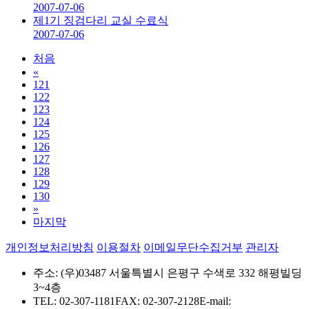
2007-07-06
제1기 징검다리 교실 수료식
2007-07-06
처음
«
121
122
123
124
125
126
127
128
129
130
»
마지막
개인정보처리방침
이용절차
이메일무단수집거부
관리자
주소: (우)03487 서울특별시 은평구 수색로 332 해평빌딩
3~4층
TEL: 02-307-1181
FAX: 02-307-2128
E-mail: