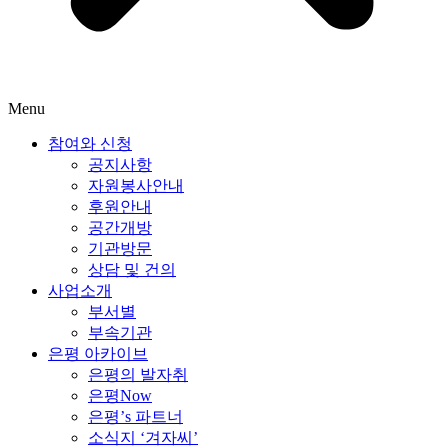
Menu
참여와 신청
공지사항
자원봉사안내
후원안내
공간개방
기관방문
상담 및 건의
사업소개
부서별
부속기관
은평 아카이브
은평의 발자취
은평Now
은평’s 파트너
소식지 ‘겨자씨’