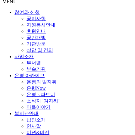
MENU
참여와 신청
공지사항
자원봉사안내
후원안내
공간개방
기관방문
상담 및 건의
사업소개
부서별
부속기관
은평 아카이브
은평의 발자취
은평Now
은평’s 파트너
소식지 ‘겨자씨’
마을이야기
복지관안내
법인소개
인사말
미션&비전