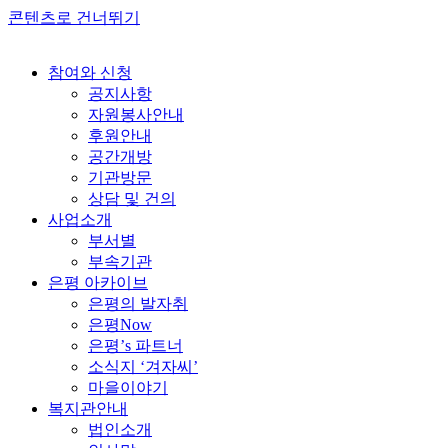
콘텐츠로 건너뛰기
참여와 신청
공지사항
자원봉사안내
후원안내
공간개방
기관방문
상담 및 건의
사업소개
부서별
부속기관
은평 아카이브
은평의 발자취
은평Now
은평’s 파트너
소식지 ‘겨자씨’
마을이야기
복지관안내
법인소개