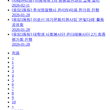
[사례관리팀] 마음똑똑 1차 응용실천과정 교육 실시
2026-02-11
[응암3동팀] 추석명절행사 온(ON)마음 한가위 진행
2026-01-28
[응암3동팀] 어르신 여가문화지원사업 '은빛다래' 활동
공유회
2026-01-28
[응암3동팀] 대학생 사회봉사단 은다래봉사단 2기 최종
평가회 진행
2026-01-28
처음
«
1
2
3
4
5
6
7
8
9
10
»