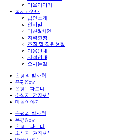
마을이야기
복지관안내
법인소개
인사말
미션&비전
지역현황
조직 및 직원현황
이용안내
시설안내
오시는길
은평의 발자취
은평Now
은평’s 파트너
소식지 ‘겨자씨’
마을이야기
은평의 발자취
은평Now
은평’s 파트너
소식지 ‘겨자씨’
마을이야기