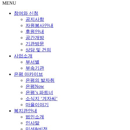
MENU
참여와 신청
공지사항
자원봉사안내
후원안내
공간개방
기관방문
상담 및 건의
사업소개
부서별
부속기관
은평 아카이브
은평의 발자취
은평Now
은평’s 파트너
소식지 ‘겨자씨’
마을이야기
복지관안내
법인소개
인사말
미션&비전