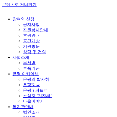
콘텐츠로 건너뛰기
참여와 신청
공지사항
자원봉사안내
후원안내
공간개방
기관방문
상담 및 건의
사업소개
부서별
부속기관
은평 아카이브
은평의 발자취
은평Now
은평’s 파트너
소식지 ‘겨자씨’
마을이야기
복지관안내
법인소개