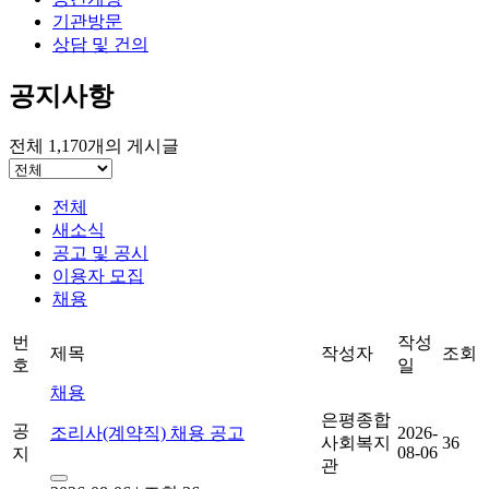
기관방문
상담 및 건의
공지사항
전체
1,170
개의 게시글
전체
새소식
공고 및 공시
이용자 모집
채용
번
작성
제목
작성자
조회
호
일
채용
은평종합
공
조리사(계약직) 채용 공고
2026-
사회복지
36
08-06
지
관