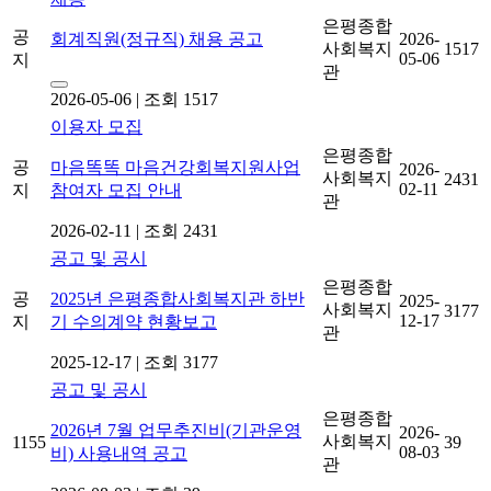
은평종합
공
회계직원(정규직) 채용 공고
2026-
사회복지
1517
05-06
지
관
2026-05-06
|
조회 1517
이용자 모집
은평종합
공
마음똑똑 마음건강회복지원사업
2026-
사회복지
2431
02-11
지
참여자 모집 안내
관
2026-02-11
|
조회 2431
공고 및 공시
은평종합
공
2025년 은평종합사회복지관 하반
2025-
사회복지
3177
12-17
지
기 수의계약 현황보고
관
2025-12-17
|
조회 3177
공고 및 공시
은평종합
2026년 7월 업무추진비(기관운영
2026-
사회복지
1155
39
08-03
비) 사용내역 공고
관