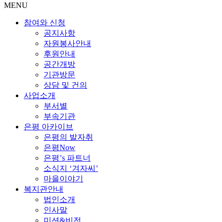
MENU
참여와 신청
공지사항
자원봉사안내
후원안내
공간개방
기관방문
상담 및 건의
사업소개
부서별
부속기관
은평 아카이브
은평의 발자취
은평Now
은평’s 파트너
소식지 ‘겨자씨’
마을이야기
복지관안내
법인소개
인사말
미션&비전