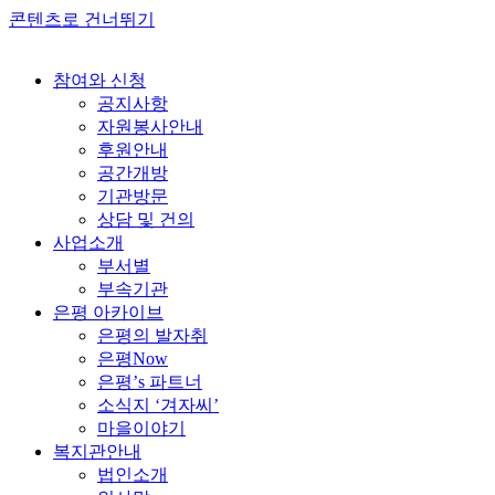
콘텐츠로 건너뛰기
참여와 신청
공지사항
자원봉사안내
후원안내
공간개방
기관방문
상담 및 건의
사업소개
부서별
부속기관
은평 아카이브
은평의 발자취
은평Now
은평’s 파트너
소식지 ‘겨자씨’
마을이야기
복지관안내
법인소개