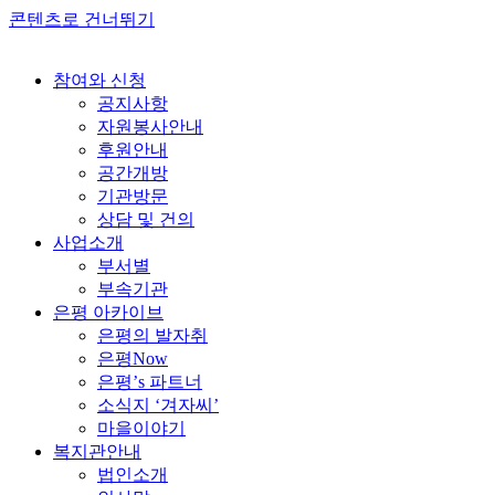
콘텐츠로 건너뛰기
참여와 신청
공지사항
자원봉사안내
후원안내
공간개방
기관방문
상담 및 건의
사업소개
부서별
부속기관
은평 아카이브
은평의 발자취
은평Now
은평’s 파트너
소식지 ‘겨자씨’
마을이야기
복지관안내
법인소개