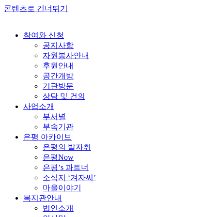
콘텐츠로 건너뛰기
참여와 신청
공지사항
자원봉사안내
후원안내
공간개방
기관방문
상담 및 건의
사업소개
부서별
부속기관
은평 아카이브
은평의 발자취
은평Now
은평’s 파트너
소식지 ‘겨자씨’
마을이야기
복지관안내
법인소개