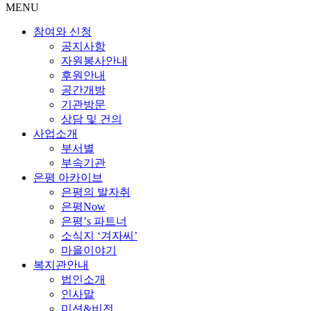
MENU
참여와 신청
공지사항
자원봉사안내
후원안내
공간개방
기관방문
상담 및 건의
사업소개
부서별
부속기관
은평 아카이브
은평의 발자취
은평Now
은평’s 파트너
소식지 ‘겨자씨’
마을이야기
복지관안내
법인소개
인사말
미션&비전