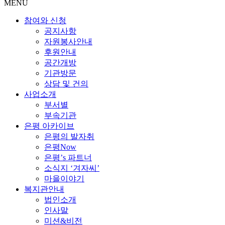
MENU
참여와 신청
공지사항
자원봉사안내
후원안내
공간개방
기관방문
상담 및 건의
사업소개
부서별
부속기관
은평 아카이브
은평의 발자취
은평Now
은평’s 파트너
소식지 ‘겨자씨’
마을이야기
복지관안내
법인소개
인사말
미션&비전