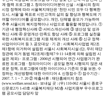
계·협력 프로그램 2. 창의아이디어분야 신설 : 서울시의 창의
시정 정책에 따라 서울복지재단은 ‘천만 시민 모두 다 행복한
도시, 서울’을 목표로 시민고객의 삶의 질 향상과 행복도에 기
여할 아이디어를 공모합니다. 개인, 단체별 응모가 가능하며
추후 서울시의 복지정책이나 사업으로 활용할 예정입니다. ①
기관 내 행정혁신사례 ② 서비스개선사례 ③ 생산성 및 성과
혁신 사례 ④ 운영개선·만족도 향상 사례 ⑤ 프로그램 실천을
위한 사회복지프로그램 지원 체계의 개선 사례 ⑥ 신규 정책·
사업아이디어 등 3. 공모대상 · 기 관 : 사회복지사업법 제2조
제1항에 의거하여 설립된 서울시 사회복지시설 (단, 우리 재단
정관에 의거 동법 제2조제1항제7·9·11·14호에 의해 설립된 시
설은 제외) · 프로그램 : 2006년 시행되어 연간 사업평가가 완
료된 프로그램 · 창의아이디어 : 공모일 현재 시행되지 않은 새
로운 정책, 프로그램에 대한 아이디어나 기존의 것을 보완, 수
정하는 개선방향에 대한 아이디어 4. 신청접수 ① 접수기간 :
2007. 7. 1 ~ 7. 20 ② 제출서류 : 재단홈페이지 참조
(www.welfare.seoul.kr) - 보내실 곳 : (우) 110-062 서울시 종로구
신문로2가 1-43호 서울복지재단 M2층 사업지원부 우수프로그
램 공모사업 담당자 앞