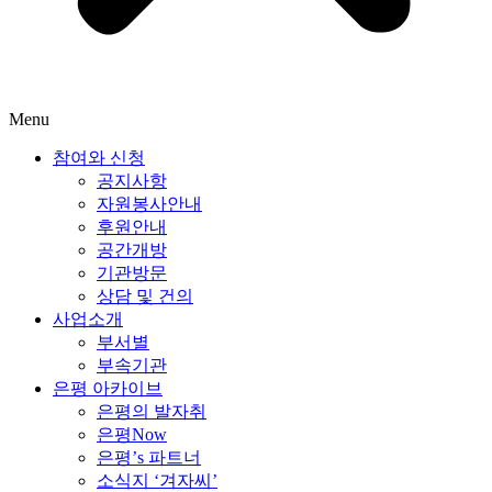
Menu
참여와 신청
공지사항
자원봉사안내
후원안내
공간개방
기관방문
상담 및 건의
사업소개
부서별
부속기관
은평 아카이브
은평의 발자취
은평Now
은평’s 파트너
소식지 ‘겨자씨’