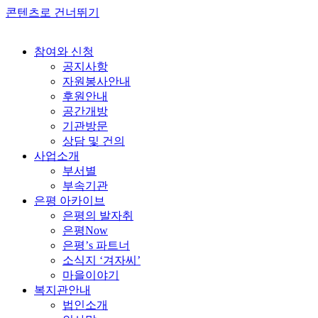
콘텐츠로 건너뛰기
참여와 신청
공지사항
자원봉사안내
후원안내
공간개방
기관방문
상담 및 건의
사업소개
부서별
부속기관
은평 아카이브
은평의 발자취
은평Now
은평’s 파트너
소식지 ‘겨자씨’
마을이야기
복지관안내
법인소개