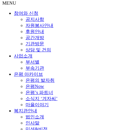
MENU
참여와 신청
공지사항
자원봉사안내
후원안내
공간개방
기관방문
상담 및 건의
사업소개
부서별
부속기관
은평 아카이브
은평의 발자취
은평Now
은평’s 파트너
소식지 ‘겨자씨’
마을이야기
복지관안내
법인소개
인사말
미션&비전