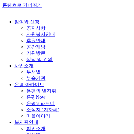
콘텐츠로 건너뛰기
참여와 신청
공지사항
자원봉사안내
후원안내
공간개방
기관방문
상담 및 건의
사업소개
부서별
부속기관
은평 아카이브
은평의 발자취
은평Now
은평’s 파트너
소식지 ‘겨자씨’
마을이야기
복지관안내
법인소개