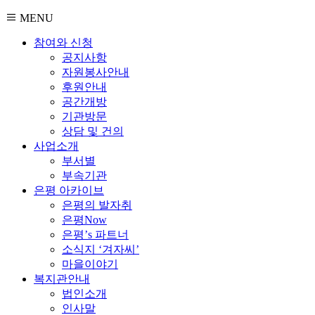
MENU
참여와 신청
공지사항
자원봉사안내
후원안내
공간개방
기관방문
상담 및 건의
사업소개
부서별
부속기관
은평 아카이브
은평의 발자취
은평Now
은평’s 파트너
소식지 ‘겨자씨’
마을이야기
복지관안내
법인소개
인사말