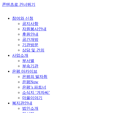
콘텐츠로 건너뛰기
참여와 신청
공지사항
자원봉사안내
후원안내
공간개방
기관방문
상담 및 건의
사업소개
부서별
부속기관
은평 아카이브
은평의 발자취
은평Now
은평’s 파트너
소식지 ‘겨자씨’
마을이야기
복지관안내
법인소개