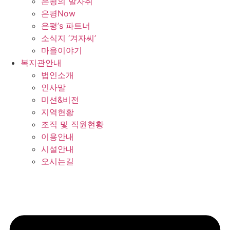
은평의 발자취
은평Now
은평’s 파트너
소식지 ‘겨자씨’
마을이야기
복지관안내
법인소개
인사말
미션&비전
지역현황
조직 및 직원현황
이용안내
시설안내
오시는길