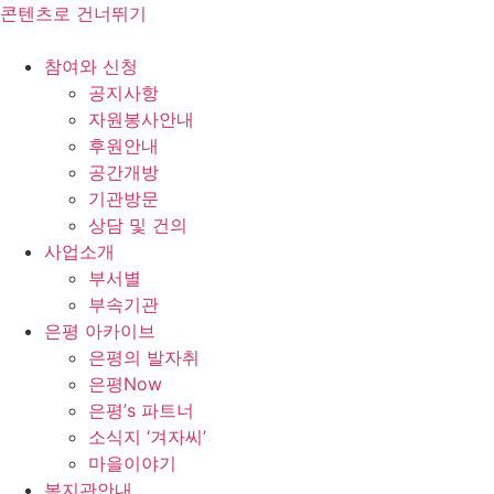
콘텐츠로 건너뛰기
참여와 신청
공지사항
자원봉사안내
후원안내
공간개방
기관방문
상담 및 건의
사업소개
부서별
부속기관
은평 아카이브
은평의 발자취
은평Now
은평’s 파트너
소식지 ‘겨자씨’
마을이야기
복지관안내