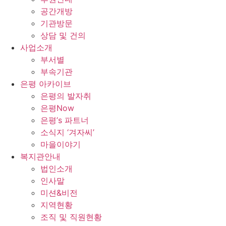
공간개방
기관방문
상담 및 건의
사업소개
부서별
부속기관
은평 아카이브
은평의 발자취
은평Now
은평’s 파트너
소식지 ‘겨자씨’
마을이야기
복지관안내
법인소개
인사말
미션&비전
지역현황
조직 및 직원현황