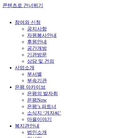
콘텐츠로 건너뛰기
참여와 신청
공지사항
자원봉사안내
후원안내
공간개방
기관방문
상담 및 건의
사업소개
부서별
부속기관
은평 아카이브
은평의 발자취
은평Now
은평’s 파트너
소식지 ‘겨자씨’
마을이야기
복지관안내
법인소개