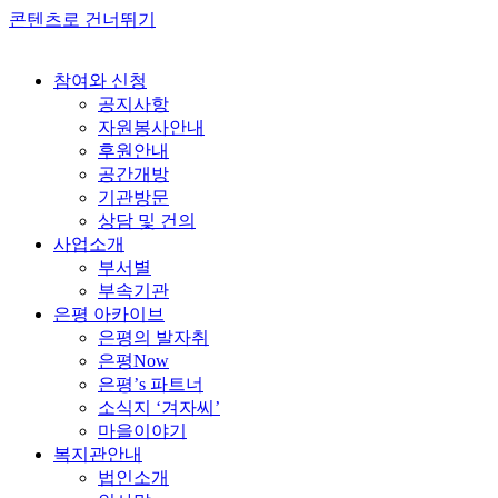
콘텐츠로 건너뛰기
참여와 신청
공지사항
자원봉사안내
후원안내
공간개방
기관방문
상담 및 건의
사업소개
부서별
부속기관
은평 아카이브
은평의 발자취
은평Now
은평’s 파트너
소식지 ‘겨자씨’
마을이야기
복지관안내
법인소개