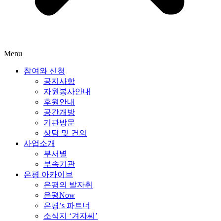
Menu
참여와 신청
공지사항
자원봉사안내
후원안내
공간개방
기관방문
상담 및 건의
사업소개
부서별
부속기관
은평 아카이브
은평의 발자취
은평Now
은평’s 파트너
소식지 ‘겨자씨’