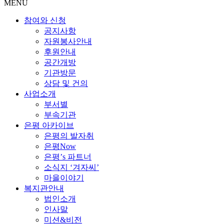
MENU
참여와 신청
공지사항
자원봉사안내
후원안내
공간개방
기관방문
상담 및 건의
사업소개
부서별
부속기관
은평 아카이브
은평의 발자취
은평Now
은평’s 파트너
소식지 ‘겨자씨’
마을이야기
복지관안내
법인소개
인사말
미션&비전