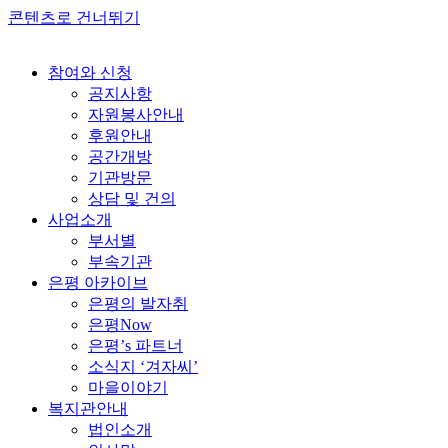
콘텐츠로 건너뛰기
참여와 신청
공지사항
자원봉사안내
후원안내
공간개방
기관방문
상담 및 건의
사업소개
부서별
부속기관
은평 아카이브
은평의 발자취
은평Now
은평’s 파트너
소식지 ‘겨자씨’
마을이야기
복지관안내
법인소개