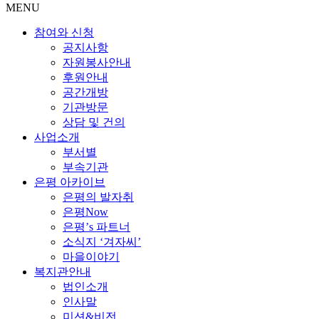
MENU
참여와 신청
공지사항
자원봉사안내
후원안내
공간개방
기관방문
상담 및 건의
사업소개
부서별
부속기관
은평 아카이브
은평의 발자취
은평Now
은평’s 파트너
소식지 ‘겨자씨’
마을이야기
복지관안내
법인소개
인사말
미션&비전