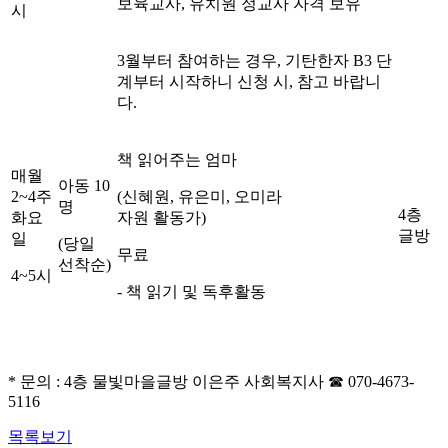
보육교사, 유치원 정교사 자격 보유
시
3월부터 참여하는 경우, 기탄한자 B3 단
계부터 시작하니 신청 시, 참고 바랍니
다.
책 읽어주는 엄마
매월
아동 10
2~4주
(신혜원, 유은미, 오미라
명
4층
화요
자원 활동가)
글방
일
(당일
무료
선착순)
4~5시
- 책 읽기 및 독후활동
* 문의 : 4층 물빛마을글방 이은주 사회복지사 ☎ 070-4673-
5116
목록보기