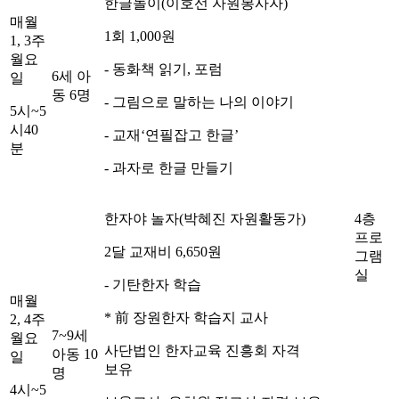
한글놀이(이호선 자원봉사자)
매월
1회 1,000원
1, 3주
월요
- 동화책 읽기, 포럼
6세 아
일
동 6명
- 그림으로 말하는 나의 이야기
5시~5
시40
- 교재‘연필잡고 한글’
분
- 과자로 한글 만들기
한자야 놀자(박혜진 자원활동가)
4층
프로
2달 교재비 6,650원
그램
실
- 기탄한자 학습
매월
* 前 장원한자 학습지 교사
2, 4주
7~9세
월요
사단법인 한자교육 진흥회 자격
아동 10
일
보유
명
4시~5