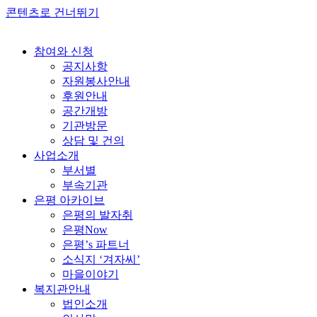
콘텐츠로 건너뛰기
참여와 신청
공지사항
자원봉사안내
후원안내
공간개방
기관방문
상담 및 건의
사업소개
부서별
부속기관
은평 아카이브
은평의 발자취
은평Now
은평’s 파트너
소식지 ‘겨자씨’
마을이야기
복지관안내
법인소개