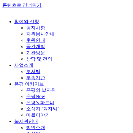
콘텐츠로 건너뛰기
참여와 신청
공지사항
자원봉사안내
후원안내
공간개방
기관방문
상담 및 건의
사업소개
부서별
부속기관
은평 아카이브
은평의 발자취
은평Now
은평’s 파트너
소식지 ‘겨자씨’
마을이야기
복지관안내
법인소개