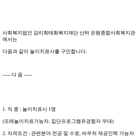
사회복지법인 감리회태화복지재단 산하 은평종합사회복지관
에서는
다음과 같이 놀이치료사를 구인합니다
.
-----
다 음
-----
1.
직 종
:
놀이치료사
1
명
(
모래놀이치료가능자
,
집단프로그램유경험자 우대
)
2.
자격조건
:
관련분야 전공 및 수료
,
바우처 제공인력 가능자