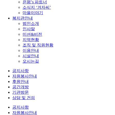
은평’s 파트너
소식지 ‘겨자씨’
마을이야기
복지관안내
법인소개
인사말
미션&비전
지역현황
조직 및 직원현황
이용안내
시설안내
오시는길
공지사항
자원봉사안내
후원안내
공간개방
기관방문
상담 및 건의
공지사항
자원봉사안내