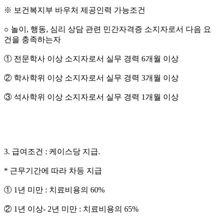
※ 보건복지부 바우처 제공인력 가능조건
○ 놀이
,
행동
,
심리 상담 관련 민간자격증 소지자로서 다음 요
건을 충족하는자
① 전문학사 이상 소지자로서 실무 경력
6
개월 이상
② 학사학위 이상 소지자로서 실무 경력
3
개월 이상
③ 석사학위 이상 소지자로서 실무 경력
1
개월 이상
3.
급여조건
:
케이스당 지급
.
*
근무기간에 따라 차등 지급
①
1
년 미만
:
치료비용의
60%
②
1
년 이상
- 2
년 미만
:
치료비용의
65%