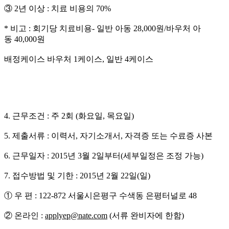
③
2
년 이상
:
치료 비용의
70%
*
비고
:
회기당 치료비용
-
일반 아동
28,000
원
/
바우처 아
동
40,000
원
배정케이스 바우처
1
케이스
,
일반
4
케이스
4.
근무조건
:
주
2
회
(
화요일
,
목요일
)
5.
제출서류
:
이력서
,
자기소개서
,
자격증 또는 수료증 사본
6.
근무일자
: 2015
년
3
월
2
일부터
(
세부일정은 조정 가능
)
7.
접수방법 및 기한
:
2015
년
2
월
22
일
(
일
)
① 우 편
: 122-872
서울시은평구 수색동 은평터널로
48
② 온라인
:
applyep@nate.com
(
서류 완비자에 한함
)