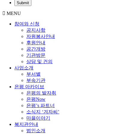
MENU
참여와 신청
공지사항
자원봉사안내
후원안내
공간개방
기관방문
상담 및 건의
사업소개
부서별
부속기관
은평 아카이브
은평의 발자취
은평Now
은평’s 파트너
소식지 ‘겨자씨’
마을이야기
복지관안내
법인소개