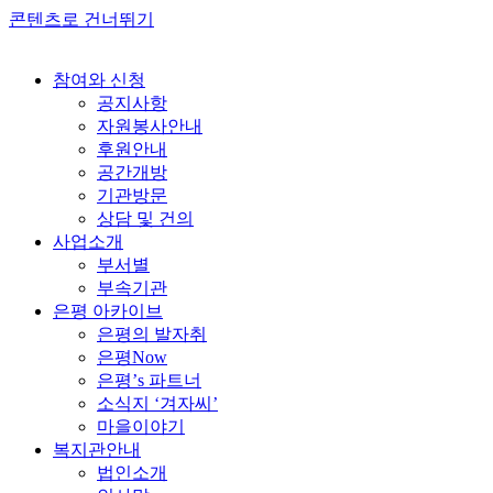
콘텐츠로 건너뛰기
참여와 신청
공지사항
자원봉사안내
후원안내
공간개방
기관방문
상담 및 건의
사업소개
부서별
부속기관
은평 아카이브
은평의 발자취
은평Now
은평’s 파트너
소식지 ‘겨자씨’
마을이야기
복지관안내
법인소개