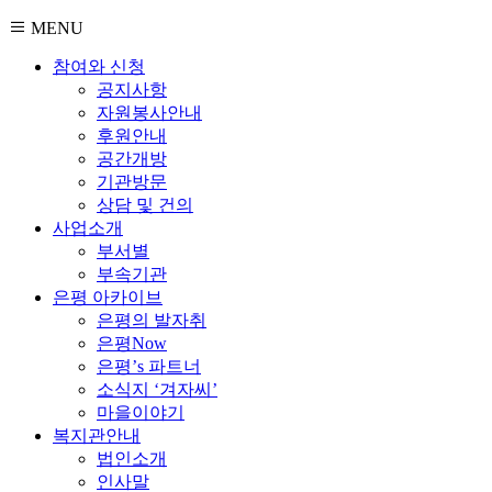
MENU
참여와 신청
공지사항
자원봉사안내
후원안내
공간개방
기관방문
상담 및 건의
사업소개
부서별
부속기관
은평 아카이브
은평의 발자취
은평Now
은평’s 파트너
소식지 ‘겨자씨’
마을이야기
복지관안내
법인소개
인사말