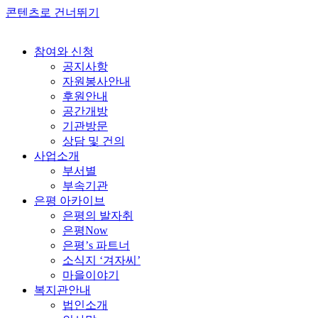
콘텐츠로 건너뛰기
참여와 신청
공지사항
자원봉사안내
후원안내
공간개방
기관방문
상담 및 건의
사업소개
부서별
부속기관
은평 아카이브
은평의 발자취
은평Now
은평’s 파트너
소식지 ‘겨자씨’
마을이야기
복지관안내
법인소개