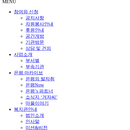
MENU
참여와 신청
공지사항
자원봉사안내
후원안내
공간개방
기관방문
상담 및 건의
사업소개
부서별
부속기관
은평 아카이브
은평의 발자취
은평Now
은평’s 파트너
소식지 ‘겨자씨’
마을이야기
복지관안내
법인소개
인사말
미션&비전