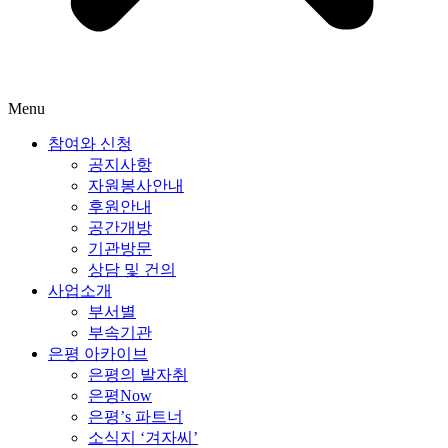
Menu
참여와 신청
공지사항
자원봉사안내
후원안내
공간개방
기관방문
상담 및 건의
사업소개
부서별
부속기관
은평 아카이브
은평의 발자취
은평Now
은평’s 파트너
소식지 ‘겨자씨’