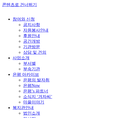
콘텐츠로 건너뛰기
참여와 신청
공지사항
자원봉사안내
후원안내
공간개방
기관방문
상담 및 건의
사업소개
부서별
부속기관
은평 아카이브
은평의 발자취
은평Now
은평’s 파트너
소식지 ‘겨자씨’
마을이야기
복지관안내
법인소개