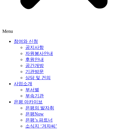
Menu
참여와 신청
공지사항
자원봉사안내
후원안내
공간개방
기관방문
상담 및 건의
사업소개
부서별
부속기관
은평 아카이브
은평의 발자취
은평Now
은평’s 파트너
소식지 ‘겨자씨’