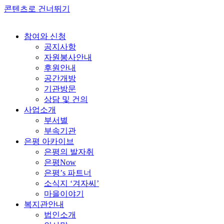
콘텐츠로 건너뛰기
참여와 신청
공지사항
자원봉사안내
후원안내
공간개방
기관방문
상담 및 건의
사업소개
부서별
부속기관
은평 아카이브
은평의 발자취
은평Now
은평’s 파트너
소식지 ‘겨자씨’
마을이야기
복지관안내
법인소개