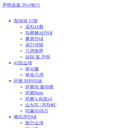
콘텐츠로 건너뛰기
참여와 신청
공지사항
자원봉사안내
후원안내
공간개방
기관방문
상담 및 건의
사업소개
부서별
부속기관
은평 아카이브
은평의 발자취
은평Now
은평’s 파트너
소식지 ‘겨자씨’
마을이야기
복지관안내
법인소개