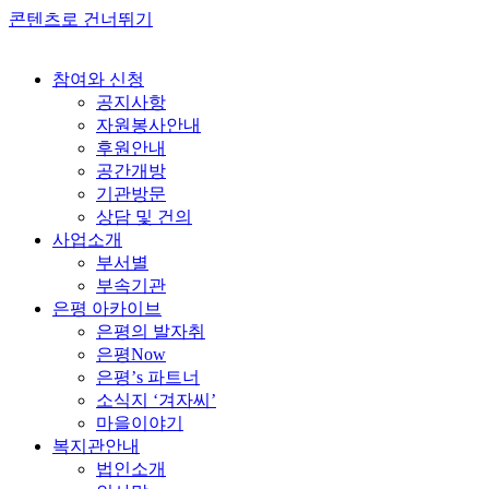
콘텐츠로 건너뛰기
참여와 신청
공지사항
자원봉사안내
후원안내
공간개방
기관방문
상담 및 건의
사업소개
부서별
부속기관
은평 아카이브
은평의 발자취
은평Now
은평’s 파트너
소식지 ‘겨자씨’
마을이야기
복지관안내
법인소개