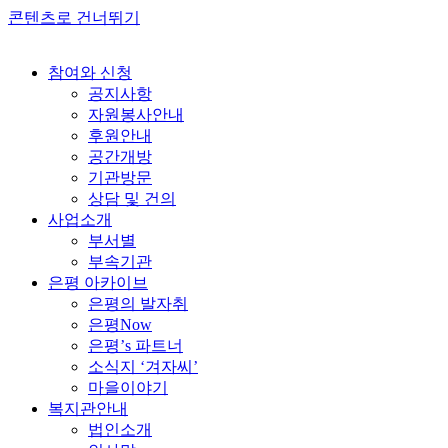
콘텐츠로 건너뛰기
참여와 신청
공지사항
자원봉사안내
후원안내
공간개방
기관방문
상담 및 건의
사업소개
부서별
부속기관
은평 아카이브
은평의 발자취
은평Now
은평’s 파트너
소식지 ‘겨자씨’
마을이야기
복지관안내
법인소개