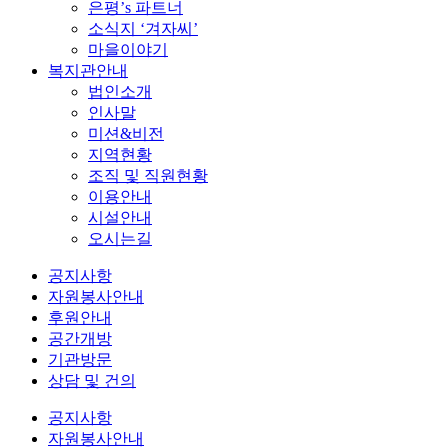
은평’s 파트너
소식지 ‘겨자씨’
마을이야기
복지관안내
법인소개
인사말
미션&비전
지역현황
조직 및 직원현황
이용안내
시설안내
오시는길
공지사항
자원봉사안내
후원안내
공간개방
기관방문
상담 및 건의
공지사항
자원봉사안내