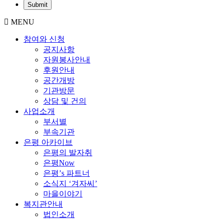
MENU
참여와 신청
공지사항
자원봉사안내
후원안내
공간개방
기관방문
상담 및 건의
사업소개
부서별
부속기관
은평 아카이브
은평의 발자취
은평Now
은평’s 파트너
소식지 ‘겨자씨’
마을이야기
복지관안내
법인소개