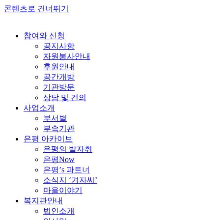
콘텐츠로 건너뛰기
참여와 신청
공지사항
자원봉사안내
후원안내
공간개방
기관방문
상담 및 건의
사업소개
부서별
부속기관
은평 아카이브
은평의 발자취
은평Now
은평’s 파트너
소식지 ‘겨자씨’
마을이야기
복지관안내
법인소개