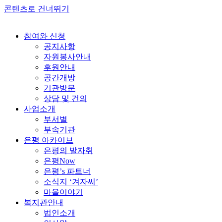
콘텐츠로 건너뛰기
참여와 신청
공지사항
자원봉사안내
후원안내
공간개방
기관방문
상담 및 건의
사업소개
부서별
부속기관
은평 아카이브
은평의 발자취
은평Now
은평’s 파트너
소식지 ‘겨자씨’
마을이야기
복지관안내
법인소개