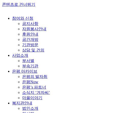
콘텐츠로 건너뛰기
참여와 신청
공지사항
자원봉사안내
후원안내
공간개방
기관방문
상담 및 건의
사업소개
부서별
부속기관
은평 아카이브
은평의 발자취
은평Now
은평’s 파트너
소식지 ‘겨자씨’
마을이야기
복지관안내
법인소개