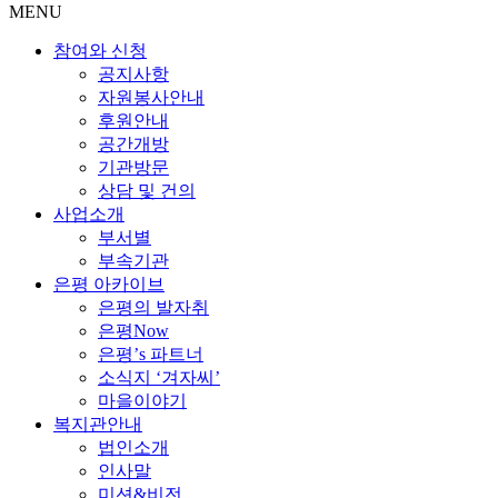
MENU
참여와 신청
공지사항
자원봉사안내
후원안내
공간개방
기관방문
상담 및 건의
사업소개
부서별
부속기관
은평 아카이브
은평의 발자취
은평Now
은평’s 파트너
소식지 ‘겨자씨’
마을이야기
복지관안내
법인소개
인사말
미션&비전