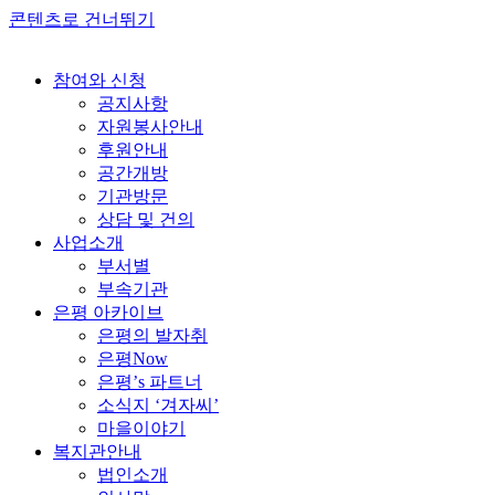
콘텐츠로 건너뛰기
참여와 신청
공지사항
자원봉사안내
후원안내
공간개방
기관방문
상담 및 건의
사업소개
부서별
부속기관
은평 아카이브
은평의 발자취
은평Now
은평’s 파트너
소식지 ‘겨자씨’
마을이야기
복지관안내
법인소개