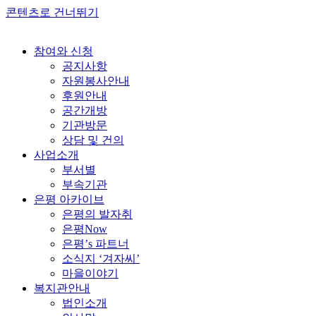
콘텐츠로 건너뛰기
참여와 신청
공지사항
자원봉사안내
후원안내
공간개방
기관방문
상담 및 건의
사업소개
부서별
부속기관
은평 아카이브
은평의 발자취
은평Now
은평’s 파트너
소식지 ‘겨자씨’
마을이야기
복지관안내
법인소개