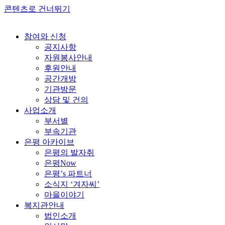
콘텐츠로 건너뛰기
참여와 신청
공지사항
자원봉사안내
후원안내
공간개방
기관방문
상담 및 건의
사업소개
부서별
부속기관
은평 아카이브
은평의 발자취
은평Now
은평’s 파트너
소식지 ‘겨자씨’
마을이야기
복지관안내
법인소개